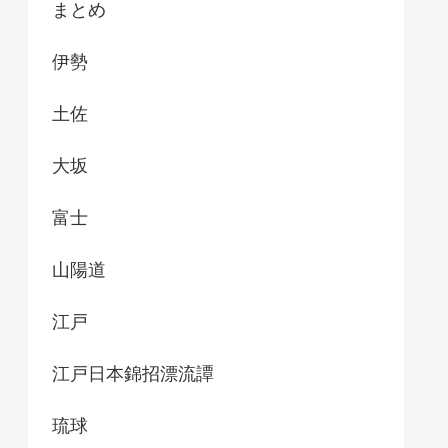
まとめ
伊勢
土佐
大坂
富士
山陽道
江戸
江戸日本錦招漂流譚
琉球