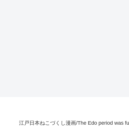
江戸日本ねこづくし漫画/The Edo period was full o