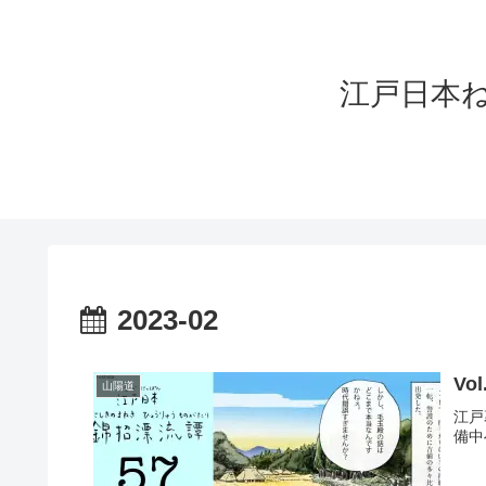
江戸日本ねこづく
2023-02
Vo
山陽道
江戸
備中