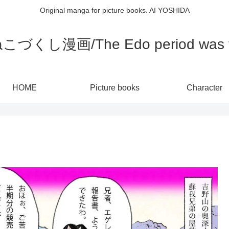
Original manga for picture books. AI YOSHIDA
し漫画/The Edo period was full
HOME
Picture books
Character