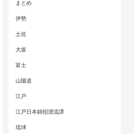
まとめ
伊勢
土佐
大坂
富士
山陽道
江戸
江戸日本錦招漂流譚
琉球