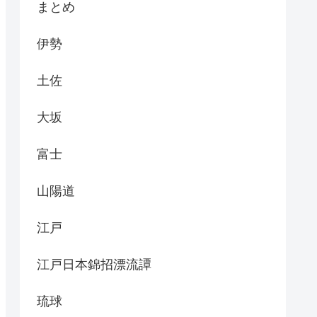
まとめ
伊勢
土佐
大坂
富士
山陽道
江戸
江戸日本錦招漂流譚
琉球