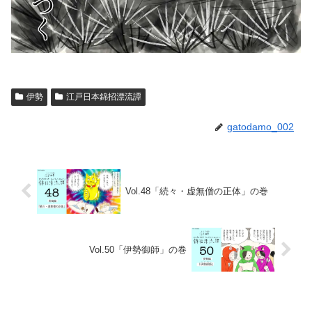
伊勢
江戸日本錦招漂流譚
gatodamo_002
Vol.48「続々・虚無僧の正体」の巻
Vol.50「伊勢御師」の巻