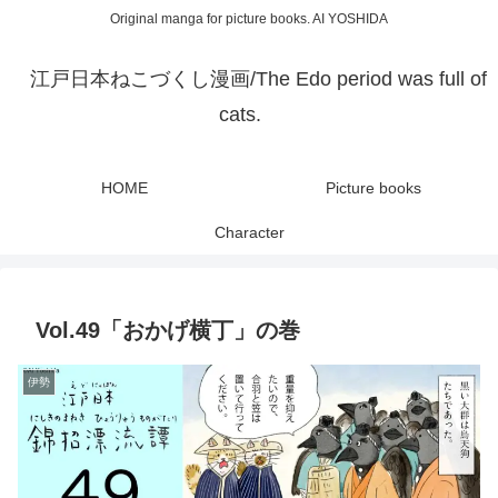
Original manga for picture books. AI YOSHIDA
江戸日本ねこづくし漫画/The Edo period was full of
cats.
HOME
Picture books
Character
Vol.49「おかげ横丁」の巻
伊勢