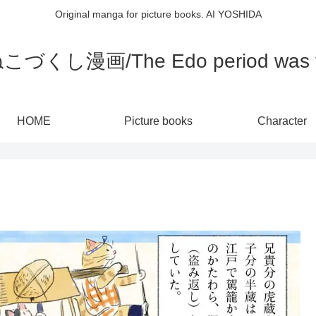
Original manga for picture books. AI YOSHIDA
し漫画/The Edo period was full
HOME
Picture books
Character