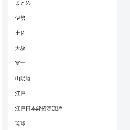
まとめ
伊勢
土佐
大坂
富士
山陽道
江戸
江戸日本錦招漂流譚
琉球