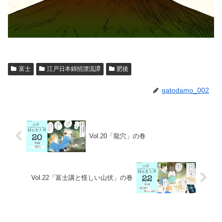
富士
江戸日本錦招漂流譚
肥後
gatodamo_002
Vol.20「龍穴」の巻
Vol.22「富士講と怪しい山伏」の巻