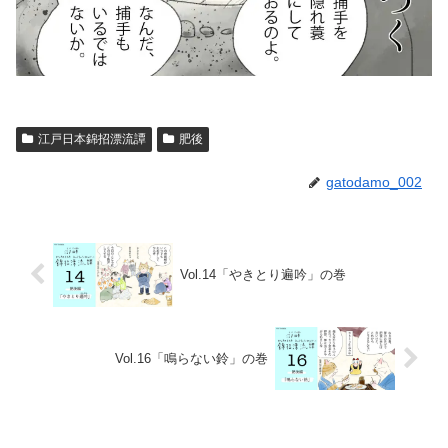
江戸日本錦招漂流譚
肥後
gatodamo_002
Vol.14「やきとり遍吟」の巻
Vol.16「鳴らない鈴」の巻